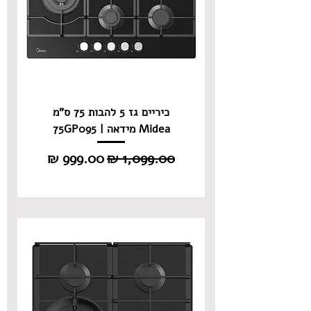
כיריים גז 5 להבות 75 ס"מ
Midea מידאה | 75GP095
מחיר רגיל
מחיר מבצע