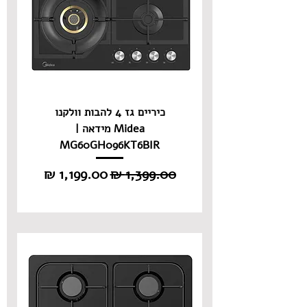
כיריים גז 4 להבות וולקנו
Midea מידאה |
MG60GH096KT6BIR
מחיר רגיל
מחיר מבצע