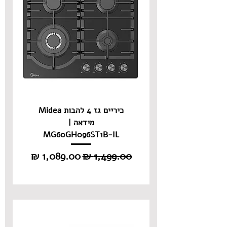
כיריים גז 4 להבות Midea
מידאה |
MG60GH096ST1B-IL
מחיר רגיל
מחיר מבצע