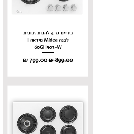
כיריים גז 4 להבות זכוכית
לבנה Midea מידאה |
60GH503-W
מחיר רגיל
מחיר מבצע