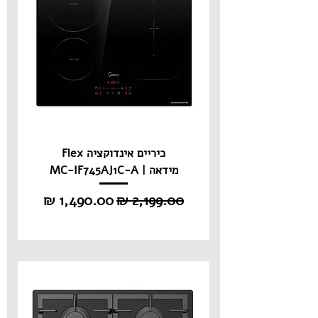
כיריים אינדוקציה Flex
מידאה | MC-IF745AJ1C-A
מחיר רגיל
מחיר מבצע