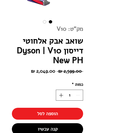
מק"ט: V10
שואב אבק אלחוטי
דייסון Dyson | V10
New PH
מחיר
מחיר
 ‏2,599.00 ‏₪ 
רגיל
מבצע
כמות
*
הוספה לסל
קנה עכשיו