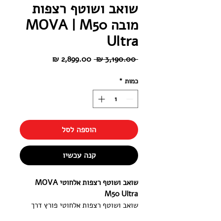
שואב ושוטף רצפות
מובה MOVA | M50
Ultra
מחיר
מחיר
 ‏3,190.00 ‏₪ 
רגיל
מבצע
כמות
*
הוספה לסל
קנה עכשיו
שואב ושוטף רצפות אלחוטי MOVA
M50 Ultra
שואב ושוטף רצפות אלחוטי פורץ דרך
מבית MOVA (מבית Dreame), המציב