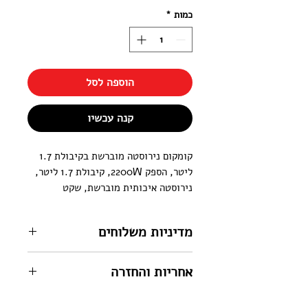
כמות
*
הוספה לסל
קנה עכשיו
קומקום נירוסטה מוברשת בקיבולת 1.7 
ליטר, הספק 2200W, קיבולת 1.7 ליטר, 
נירוסטה איכותית מוברשת, שקט 
במיוחד, תאורת LED כחול, גוף חימום 
נסתר | אחריות לשנה יבואן רשמי שריג
מדיניות משלוחים
מחירון הובלה רגילה
אחריות והחזרה
כלל המוצרים - 39 ש"ח
מוצרי קו לבן (מדיחים, תנורים, מקררים,
שנת אחריות על פי חוק, ע"י היבואן
מקפיאים, מזגנים, מסכי טלוויזיה,