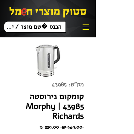
מק"ט: 43985
קומקום נירוסטה
43985 | Morphy
Richards
מחיר
מחיר
 ‏349.00 ‏₪ 
רגיל
מבצע