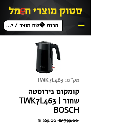
מק"ט: TWK7L463
קומקום נירוסטה
שחור TWK7L463 |
BOSCH
מחיר
מחיר
 ‏399.00 ‏₪ 
רגיל
מבצע