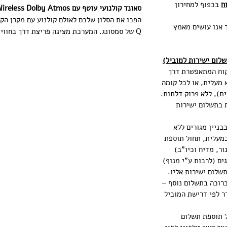
ח
בכפוף למחירון
סאונד קולנועי עוטף עם Wireless Dolby Atmos וטכנולוגיית 3.1.2 ערוצים
ימי עסקים, אך אנו עושים מאמץ
Q של סמסונג. המערכת מציגה פריצת דרך בחוו
Wireless Dolby Atmos, המאפשר
שלום ישירות למוביל)
רמקולים הפוני
קוח המתאפשרת דרך
שמע רחב ועמוק שעוטף אתכם מכל כיוון. העיצוב
 מעלית, או לכל קומה
משתלב בטבעיות מתחת לטלוויזיה, בעוד הסאב-ו
ת), ללא פרוק דלתות.
החלל עם באסים עמוקים ומדויקים.
וצר - 60 ₪ תוספת בתשלום ישירות
תכונות עיקריות
בניין מגורים ללא
מעלית, תחול תוספת
באופן אלחוטי מלא (WiFi) מ
לבן (תנור, מדיח וכיו"ב)
מיותרים.
ריגים (לרבות ע"י מנוף)
שלום ישירות אליו.
כרוכה בתשלום נוסף –
ערוצים הפונים מעלה, ליצירת חווית שמע היק
לבן, 60-80 ₪ למקרר לפי דרישת המוביל
Q-Symphony: סנכרון הרמוני המפעי
הטלוויזיה (במסכי סמסונג תומכים) בו-זמני
ל תוספת תשלום
יותר.