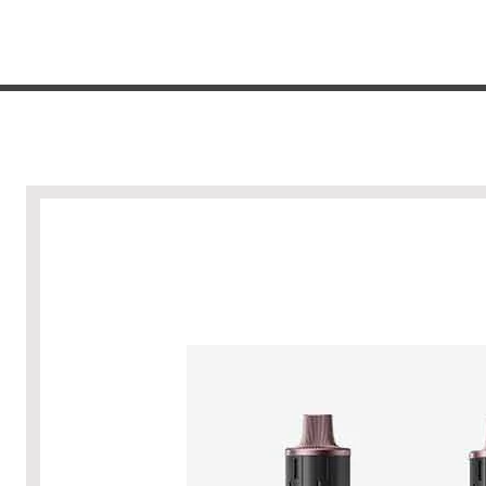
המנתחים את החלל ומתאימים באופן אוטומטי
חדר שלכם לקבלת סאונד צלול.
דם הכולל רמקולים עליונים וטכנולוגיית
ונסולה לזיהוי כיווני צליל מדויק.
הזרמת מוזיקה חכמה: תמיכה מובנית ב-Apple AirPlay 2, Chromecast ו-
ן הקול בנגיעה קלה בלבד (למכשירי
Voice Enha: מצבים ייעודיים להדגשת קולות דיבור ולשמע
HDMI In, HDMI Out (eARC/ARC), Bl,
Dolby Atmos, Dolby TrueHD, DTS:X, DTS-H,