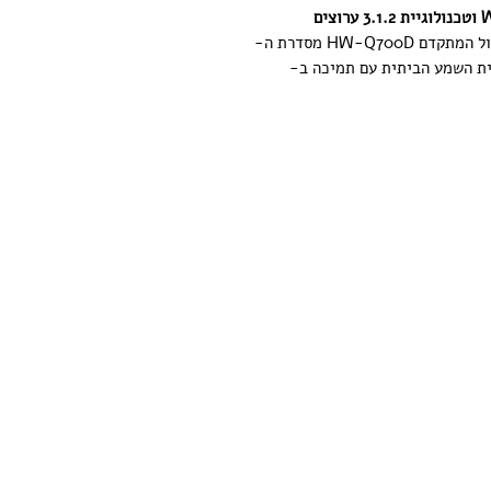
הפכו את הסלון שלכם לאולם קולנוע עם מקרן הקול המתקדם HW-Q700D מסדרת ה-
יית השמע הביתית עם תמיכה ב-
ת לכם ליהנות מסאונד תלת-ממדי והיקפי ללא
צורך בכבלי HDMI מסורבלים (במסכים תומכים). עם 9 רמקולים מובנים, כולל שני
ם כלפי מעלה (Up-firing) להחזרת צליל מהתקרה, המקרן יוצר שדה
 הדק והאלגנטי בגימור שחור טיטאן
ופר האלחוטי העוצמתי מרעיד את
Wireless Dolby Atmos: טכנולוגיה חדשנית להעברת סאונד בפורמט Atmos
טלוויזיות סמסונג תומכות, למראה נקי וללא כבלים
True 3.1.2 Sound: מערך שמע הכולל 3 ערוצים קדמיים, סאב-וופר ייעודי ו-2
פית ואווירה קולנועית סוחפת.
ל את רמקולי מקרן הקול ואת רמקולי
ת, לקבלת צליל עשיר, מלא ועוצמתי