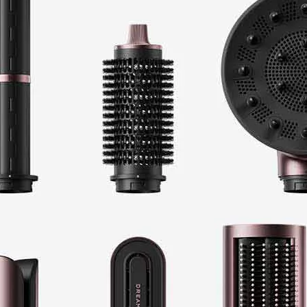
תמיכה בוידאו: 4K Video Pass, HDR 10+
מידות מקרן קול (ר/ג/ע): 1110.7 x 60.4 x 120.0 מ"מ
מידות סאב-וופר (ר/ג/ע): 205.0 x 353.0 x 302.0 מ"מ
משקל מקרן קול: 4.8 ק"ג
משקל סאב-וופר: 5.9 ק"ג
צבע: שחור טיטאן (Titan Black)
המוצר באחריות היבואן הרשמי, למידע מלא אודו
'אחריות והחזרה'.