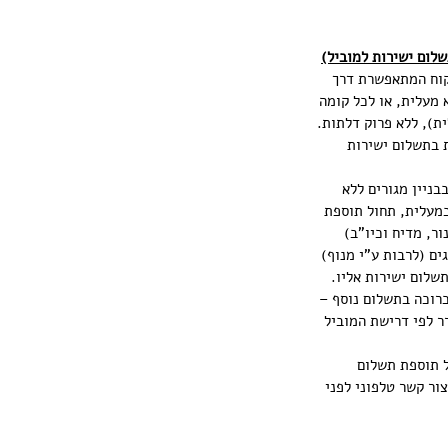
שלום ישירות למוביל)
קוח המתאפשרת דרך
 מעלית, או לכל קומה
ת), ללא פרוק דלתות.
וצר - 60 ₪ תוספת בתשלום ישירות
אחריות לשנתיים ע"י BSH היבואן הרשמי
בניין מגורים ללא
מעלית, תחול תוספת
לבן (תנור, מדיח וכיו"ב)
ריגים (לרבות ע"י מנוף)
שלום ישירות אליו.
כרוכה בתשלום נוסף –
לבן, 60-80 ₪ למקרר לפי דרישת המוביל
ל תוספת תשלום
ור קשר טלפוני לפני