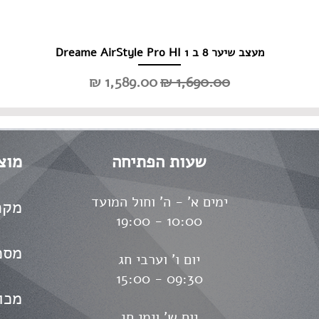
מעצב שיער 8 ב 1 Dreame AirStyle Pro HI
מחיר רגיל
מחיר מבצע
שעות הפתיחה
מוצ
ימים א' - ה' וחול המועד
מקר
10:00 - 19:00
מסכ
יום ו' וערבי חג
09:30 - 15:00
מכו
יום ש' וימי חג