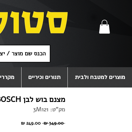
מוצרים למטבח ולבית
תנורים וכיריים
מקררים
מצנם בוש לבן 3M121 | BOSCH
מק"ט: 3M121
מחיר
מחיר
 ‏349.00 ‏₪ 
רגיל
מבצע