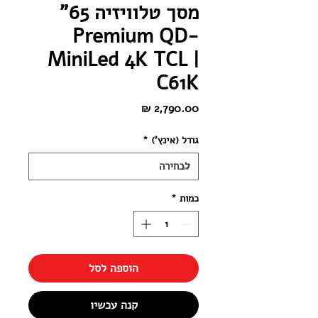
מסך טלוויזיה 65"
Premium QD-
MiniLed 4K TCL |
C61K
מחיר
גודל (אינץ')
*
כמות
*
הוספה לסל
קנה עכשיו