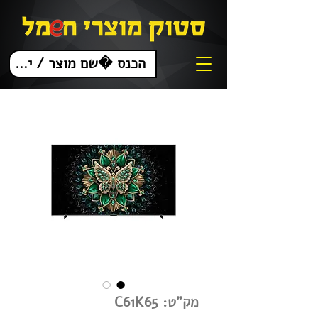
מק"ט: C61K65