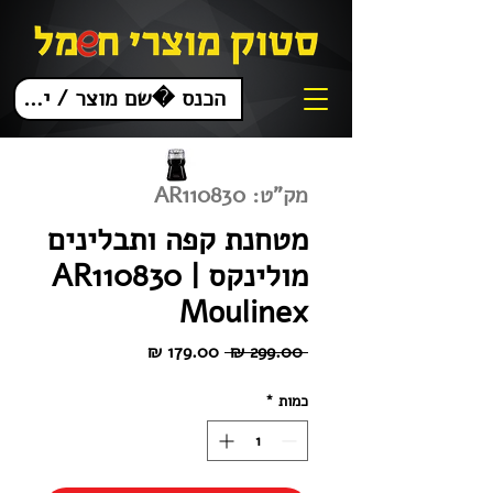
מק"ט: AR110830
מטחנת ‏קפה ותבלינים
מולינקס AR110830 |
Moulinex
מחיר
מחיר
 ‏299.00 ‏₪ 
רגיל
מבצע
כמות
*